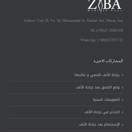
Address: Unit 20, No. 58, Manzarnejad St, Shariati Ave, Tehran, Iran
Tel: (+98)21 26401420
WhatsApp: (+98)9357072727
المشاركات الاخيرة
جراحة الأنف اللحمي و نتائجها
وضع اللاصق بعد جراحة الأنف
التعويضات السنية
التخدير في جراحة الأنف
الإستحمام بعد جراحة الأنف