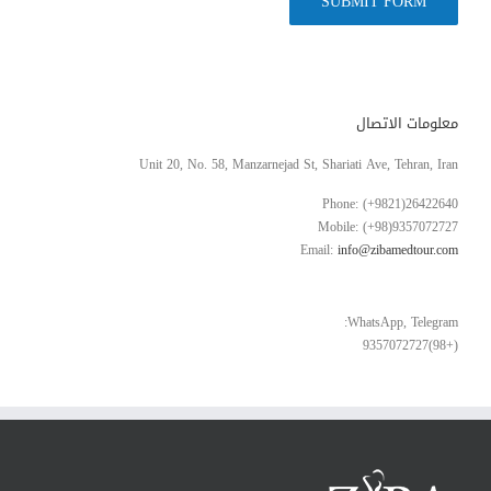
معلومات الاتصال
Unit 20, No. 58, Manzarnejad St, Shariati Ave, Tehran, Iran
Phone: (+9821)26422640
Mobile: (+98)9357072727
Email:
info@zibamedtour.com
WhatsApp, Telegram:
(+98)9357072727