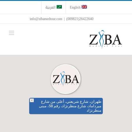
Ski
English
العربية
t
conten
info@zibamedtour.com
|
26422640(009821)
طهران، شارع شريعتي، أعلی من شارع
میرداماد، شارع منظرنژاد، رقم 58، مبنى
منظرنژاد